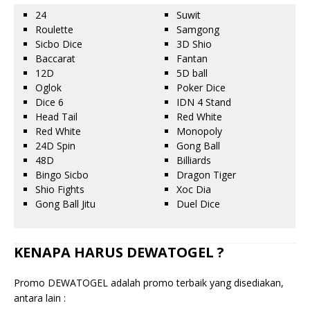
24
Suwit
Roulette
Samgong
Sicbo Dice
3D Shio
Baccarat
Fantan
12D
5D ball
Oglok
Poker Dice
Dice 6
IDN 4 Stand
Head Tail
Red White
Red White
Monopoly
24D Spin
Gong Ball
48D
Billiards
Bingo Sicbo
Dragon Tiger
Shio Fights
Xoc Dia
Gong Ball Jitu
Duel Dice
KENAPA HARUS DEWATOGEL ?
Promo DEWATOGEL adalah promo terbaik yang disediakan,
antara lain :