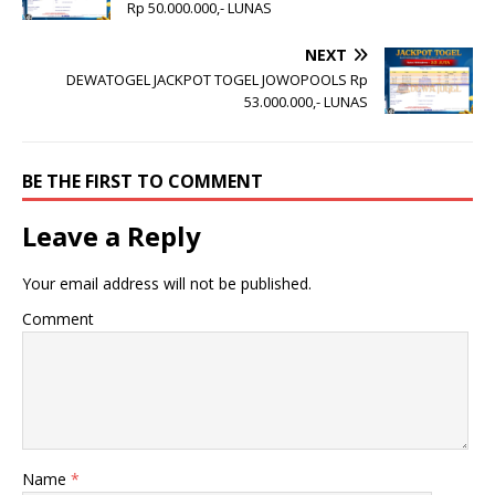
Rp 50.000.000,- LUNAS
NEXT
DEWATOGEL JACKPOT TOGEL JOWOPOOLS Rp
53.000.000,- LUNAS
BE THE FIRST TO COMMENT
Leave a Reply
Your email address will not be published.
Comment
Name
*