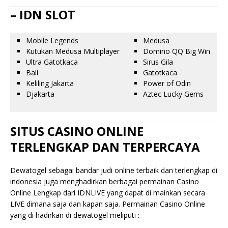
– IDN SLOT
Mobile Legends
Medusa
Kutukan Medusa Multiplayer
Domino QQ Big Win
Ultra Gatotkaca
Sirus Gila
Bali
Gatotkaca
Keliling Jakarta
Power of Odin
Djakarta
Aztec Lucky Gems
SITUS CASINO ONLINE
TERLENGKAP DAN TERPERCAYA
Dewatogel sebagai bandar judi online terbaik dan terlengkap di
indonesia juga menghadirkan berbagai permainan Casino
Online Lengkap dari IDNLIVE yang dapat di mainkan secara
LIVE dimana saja dan kapan saja. Permainan Casino Online
yang di hadirkan di dewatogel meliputi :