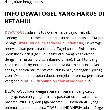
dibayarkan hingga lunas.
INFO DEWATOGEL YANG HARUS DI
KETAHUI
DEWATOGEL
adalah Situs Online Terpercaya, Terbaik,
Terlengkap dan Terbesar di Indonesia bahkan di Asia sekalipun.
Sebagai
situs judi online terbesar di Indonesia
, Dewatogel
menyediakan permainan seperti Togel online, Slot online,
Sportsbook dan juga Live Casino atau yang biasa dikenal
dengan nama
casino online
(kasino online). Fitur-fitur yang
cukup mudah digunakan juga tersedia dalam situs ini, salah
satunya adalah
one for all
yaitu cukup hanya dengan 1 (satu )
User ID saja, anda sudah dapat menjelajahi semua permainan
yang ada di
situs judi online terbaik di Indonesia
ini.
DEWATOGEL hadir dengan pasaran-pasaran yang cukup
lengkap. Pasaran yang hadir ada pasaran 3D, pasaran 4D,
pasaran WILD 4D, dan juga pasaran 5D. Pasaran 4D, yang
terkenal diantara pencinta TOGEL di INDONESIA adalah Togel