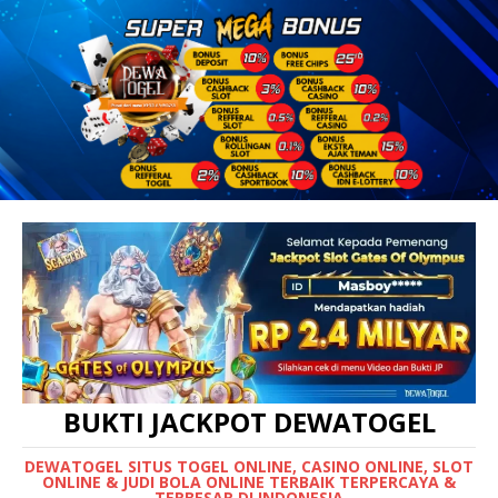
BUKTI JACKPOT DEWATOGEL
DEWATOGEL SITUS TOGEL ONLINE, CASINO ONLINE, SLOT
ONLINE & JUDI BOLA ONLINE TERBAIK TERPERCAYA &
TERBESAR DI INDONESIA