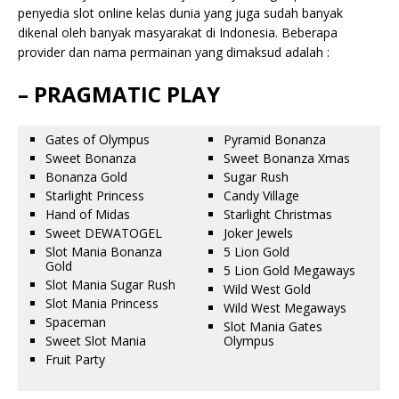
penyedia slot online kelas dunia yang juga sudah banyak
dikenal oleh banyak masyarakat di Indonesia. Beberapa
provider dan nama permainan yang dimaksud adalah :
– PRAGMATIC PLAY
Gates of Olympus
Pyramid Bonanza
Sweet Bonanza
Sweet Bonanza Xmas
Bonanza Gold
Sugar Rush
Starlight Princess
Candy Village
Hand of Midas
Starlight Christmas
Sweet DEWATOGEL
Joker Jewels
Slot Mania Bonanza
5 Lion Gold
Gold
5 Lion Gold Megaways
Slot Mania Sugar Rush
Wild West Gold
Slot Mania Princess
Wild West Megaways
Spaceman
Slot Mania Gates
Sweet Slot Mania
Olympus
Fruit Party